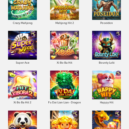
Crazy Mahjong
Mahjong Hit 2
Poseidon
Super Ace
Xi Bo Ba Hit
Bounty Loki
Xi Bo Ba Hit 2
Fu Dai Lian Lian - Dragon
Happy Hit