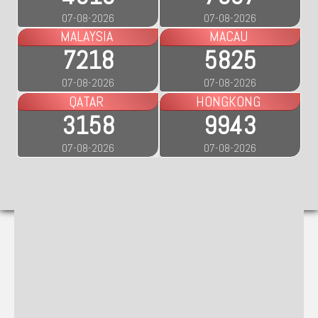
07-08-2026
07-08-2026
MALAYSIA
MACAU
7218
5825
07-08-2026
07-08-2026
QATAR
HONGKONG
3158
9943
07-08-2026
07-08-2026