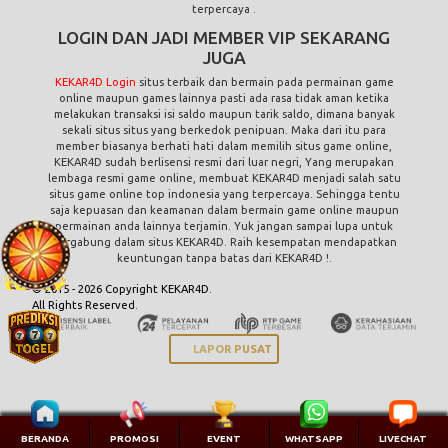
terpercaya .
LOGIN DAN JADI MEMBER VIP SEKARANG
JUGA
KEKAR4D Login
situs terbaik dan bermain pada permainan game
online maupun games lainnya pasti ada rasa tidak aman ketika
melakukan transaksi isi saldo maupun tarik saldo, dimana banyak
sekali situs situs yang berkedok penipuan. Maka dari itu para
member biasanya berhati hati dalam memilih situs game online,
KEKAR4D sudah berlisensi resmi dari luar negri, Yang merupakan
lembaga resmi game online, membuat KEKAR4D menjadi salah satu
situs game online top indonesia yang terpercaya. Sehingga tentu
saja kepuasan dan keamanan dalam bermain game online maupun
permainan anda lainnya terjamin. Yuk jangan sampai lupa untuk
bergabung dalam situs KEKAR4D. Raih kesempatan mendapatkan
keuntungan tanpa batas dari KEKAR4D !.
© 2015 - 2026 Copyright KEKAR4D.
All Rights Reserved.
LAPOR PUSAT
BERANDA
PROMOSI
EVENT
WHATSAPP
LIVECHAT