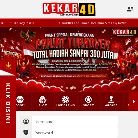
 Easy To Win
KEKAR4D # The Games Slot Online Site Easy To Win
KLIK DISINI
TOGEL
SLOT
LIVE CASINO
SPORT
ARCADE
SABU