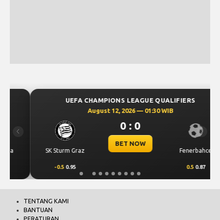
UEFA CHAMPIONS LEAGUE QUALIFIERS
August 12, 2026 — 01:30 WIB
0 : 0
Previous
Next
BET NOW
SK Sturm Graz
Fenerbahce
-0.5
0.95
0.5
0.87
TENTANG KAMI
BANTUAN
PERATURAN